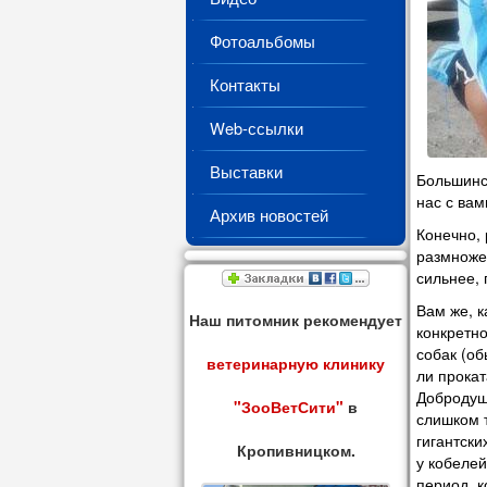
Фотоальбомы
Контакты
Web-ссылки
Выставки
Большинст
нас с вам
Архив новостей
Конечно, 
размножен
сильнее, 
Вам же, к
Наш питомник рекомендует
конкретно
собак (об
ветеринарную клинику
ли прокат
Добродушн
"ЗооВетСити"
в
слишком т
гигантски
Кропивницком.
у кобелей
период, к