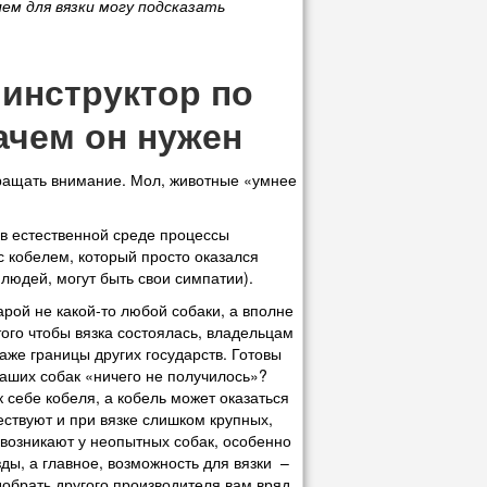
лем для вязки могу подсказать
 инструктор по
зачем он нужен
обращать внимание. Мол, животные «умнее
, в естественной среде процессы
с кобелем, который просто оказался
 людей, могут быть свои симпатии).
арой не какой-то любой собаки, а вполне
ого чтобы вязка состоялась, владельцам
аже границы других государств. Готовы
 ваших собак «ничего не получилось»?
 себе кобеля, а кобель может оказаться
ствуют и при вязке слишком крупных,
е возникают у неопытных собак, особенно
ды, а главное, возможность для вязки –
одобрать другого производителя вам вряд