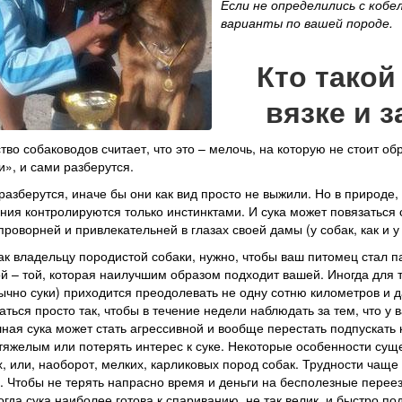
Если не определились с кобе
варианты по вашей породе.
Кто такой
вязке и 
во собаководов считает, что это – мелочь, на которую не стоит 
и», и сами разберутся.
разберутся, иначе бы они как вид просто не выжили. Но в природе
ия контролируются только инстинктами. И сука может повязаться 
проворней и привлекательней в глазах своей дамы (у собак, как и у
ак владельцу породистой собаки, нужно, чтобы ваш питомец стал п
й – той, которая наилучшим образом подходит вашей. Иногда для т
ычно суки) приходится преодолевать не одну сотню километров и д
аться просто так, чтобы в течение недели наблюдать за тем, что у
ая сука может стать агрессивной и вообще перестать подпускать к
яжелым или потерять интерес к суке. Некоторые особенности суще
х, или, наоборот, мелких, карликовых пород собак. Трудности чащ
. Чтобы не терять напрасно время и деньги на бесполезные переез
огда сука наиболее готова к спариванию, не так велик, и быстро п