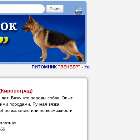
ПИТОМНИК
"ВЕНБЕР"
-
Украина, г. Кировоград, 0950
(Кировоград)
5 лет. Вяжу все породы собак. Опыт
ими породами. Ручная вязка,
е( по желанию или не возможности
 платная.
-66