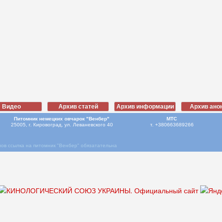
Питомник немецких овчарок "Венбер"
МТС
25005, г. Кировоград, ул. Леваневского 40
т. +380663689266
ов ссылка на питомник "Венбер" обязатательна