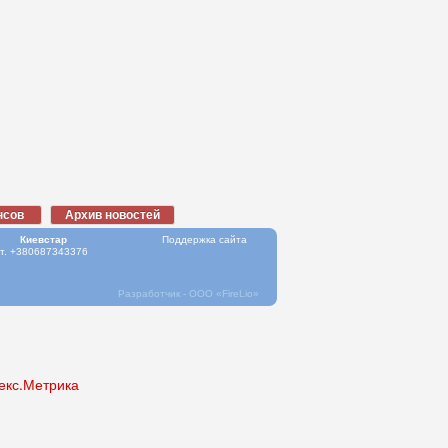
Киевстар
Поддержка сайта
т. +380687343376
Разработчик - ООО
«FireLio»