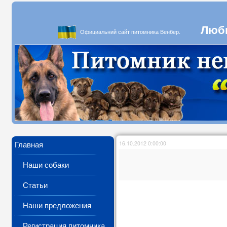
Люби
Официальний сайт питомника Венбер.
Главная
16.10.2012 0:00:00
Наши собаки
Статьи
Наши предложения
Регистрация питомника