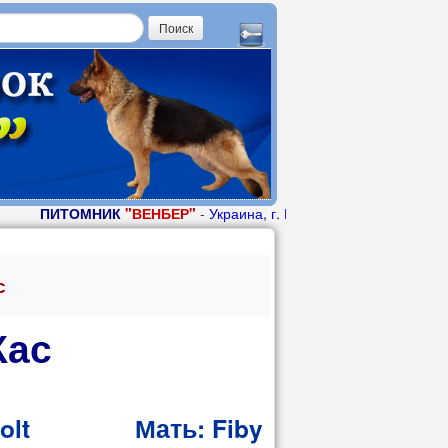
ПИТОМНИК
"ВЕНБЕР"
-
Украина, г. Кировоград, 0950057779, ir
с
Кас
sterholt Мать: Fiby