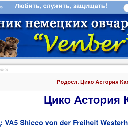
Любить, служить, защищать!
бер.
:00:00
Родосл. Цико Астория Ка
Цико Астория 
: VA5 Shicco von der Freiheit We