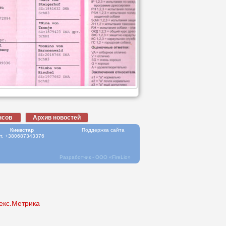
Киевстар
Поддержка сайта
т. +380687343376
Разработчик - ООО
«FireLio»