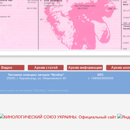
Питомник немецких овчарок "Венбер"
МТС
25005, г. Кировоград, ул. Леваневского 40
т. +380663689266
ов ссылка на питомник "Венбер" обязатательна