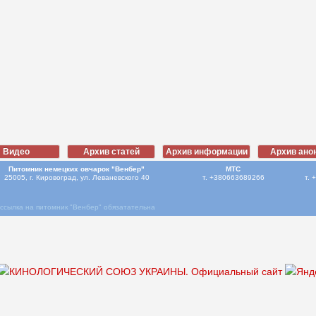
Питомник немецких овчарок "Венбер"
МТС
25005, г. Кировоград, ул. Леваневского 40
т. +380663689266
т. 
ссылка на питомник "Венбер" обязатательна