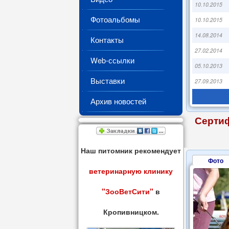
10.10.2015
Фотоальбомы
10.10.2015
14.08.2014
Контакты
27.02.2014
Web-ссылки
05.10.2013
Выставки
27.09.2013
Архив новостей
Сертиф
Наш питомник рекомендует
Фото
ветеринарную клинику
"ЗооВетСити"
в
Кропивницком.