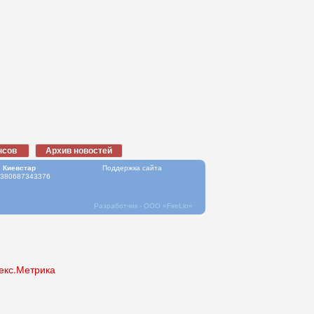
Киевстар
Поддержка сайта
+380687343376
Разработчик - ООО
«FireLio»